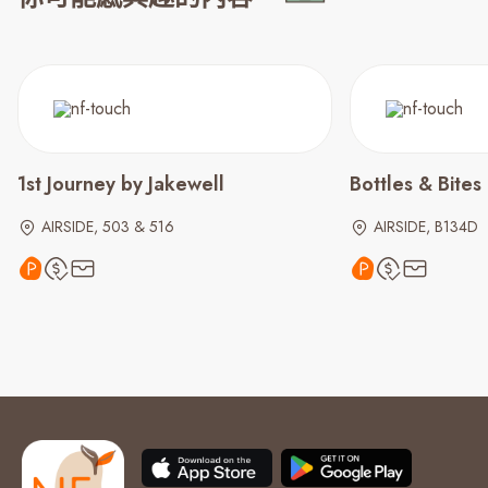
1st Journey by Jakewell
Bottles & Bites
AIRSIDE, 503 & 516
AIRSIDE, B134D