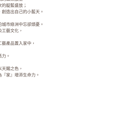
次的靛藍盛放；
，創造出自己的小藍天。
的城市綠洲中忘卻煩憂。
染工藝文化，
工藝產品置入家中，
活力。
以天賜之色，
為『家』增添生命力。