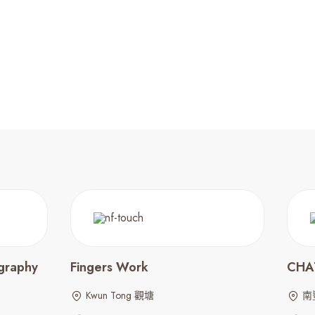
graphy
Fingers Work
CHA
Kwun Tong 觀塘
南