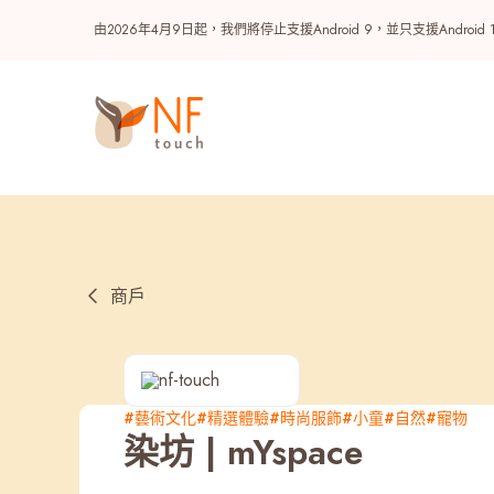
由2026年4月9日起，我們將停止支援Android 9，並只支援A
商戶
熱門
#藝術文化
#精選體驗
#時尚服飾
#小童
#自然
#寵物
染坊 | mYspace
NF 種籽
NF Points
AIRSIDE
獎賞