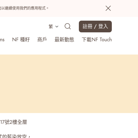
置系統以繼續使用我們的應用程式。
註冊 / 登入
繁
ns
NF 種籽
商戶
最新動態
下載NF Touch
搜尋
17號2樓全層
式的藍染放空，