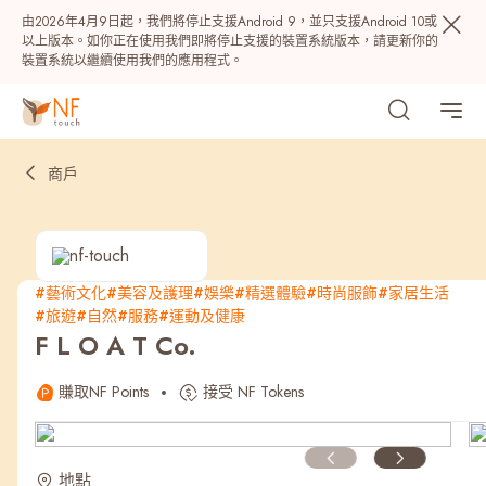
由2026年4月9日起，我們將停止支援Android 9，並只支援Android 10或
以上版本。如你正在使用我們即將停止支援的裝置系統版本，請更新你的
裝置系統以繼續使用我們的應用程式。
商戶
#藝術文化
#美容及護理
#娛樂
#精選體驗
#時尚服飾
#家居生活
#旅遊
#自然
#服務
#運動及健康
熱門
F L O A T Co.
NF 種籽
NF Points
AIRSIDE
獎賞
賺取NF Points
接受 NF Tokens
最近搜尋紀錄
地點