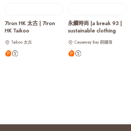
7Iron HK 太古 | 7Iron
永續時尚 |a break 93 |
HK Taikoo
sustainable clothing
Taikoo 太古
Causeway Bay 銅鑼灣