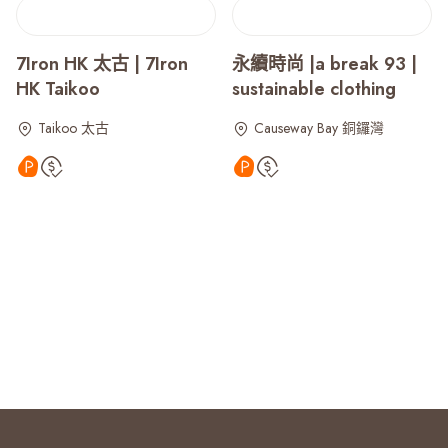
7Iron HK 太古 | 7Iron
永續時尚 |a break 93 |
HK Taikoo
sustainable clothing
Taikoo 太古
Causeway Bay 銅鑼灣