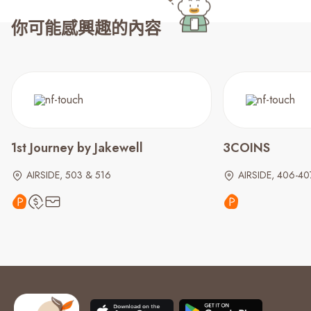
你可能感興趣的內容
1st Journey by Jakewell
3COINS
AIRSIDE, 503 & 516
AIRSIDE, 406-40