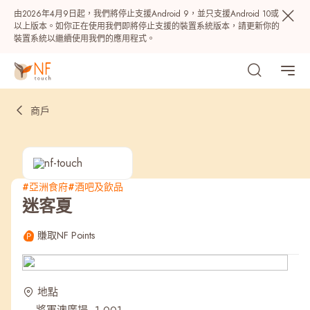
由2026年4月9日起，我們將停止支援Android 9，並只支援Android 10或
以上版本。如你正在使用我們即將停止支援的裝置系統版本，請更新你的
裝置系統以繼續使用我們的應用程式。
商戶
#亞洲食府
#酒吧及飲品
迷客夏
熱門
賺取NF Points
NF 種籽
NF Points
AIRSIDE
獎賞
地點
最近搜尋紀錄