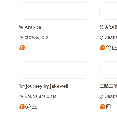
% Arabica
% ARAB
南豐紗廠, G12
AIRSID
1st Journey by Jakewell
三點三冰室 
AIRSIDE, 503 & 516
AIRSIDE