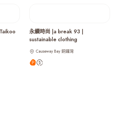
Taikoo
永續時尚 |a break 93 |
sustainable clothing
Causeway Bay 銅鑼灣