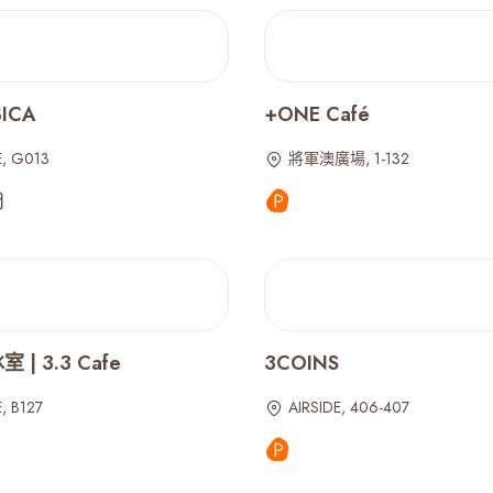
ICA
+ONE Café
E, G013
將軍澳廣場, 1-132
| 3.3 Cafe
3COINS
, B127
AIRSIDE, 406-407