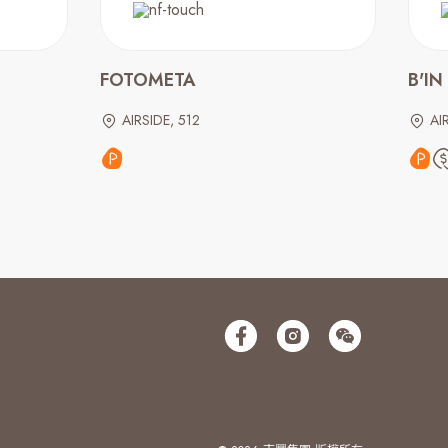
FOTOMETA
B'IN
AIRSIDE, 512
AI