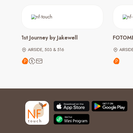
1st Journey by Jakewell
FOTOM
AIRSIDE, 503 & 516
AIRSIDE