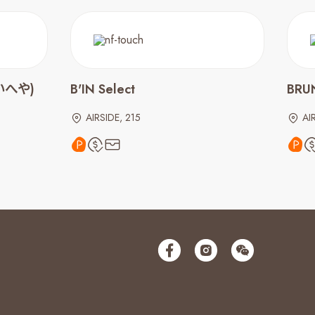
いへや)
B'IN Select
BRU
AIRSIDE, 215
AI