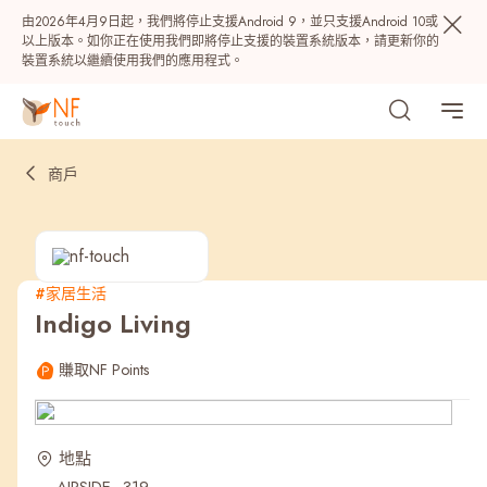
由2026年4月9日起，我們將停止支援Android 9，並只支援Android 10或
以上版本。如你正在使用我們即將停止支援的裝置系統版本，請更新你的
裝置系統以繼續使用我們的應用程式。
商戶
#家居生活
Indigo Living
熱門
賺取NF Points
NF 種籽
NF Points
AIRSIDE
獎賞
地點
最近搜尋紀錄