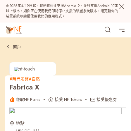
由2026年4月9日起，我們將停止支援Android 9，並只支援Android 10或
以上版本。如你正在使用我們即將停止支援的裝置系統版本，請更新你的
裝置系統以繼續使用我們的應用程式。
商戶
#時尚服飾
#自然
Fabrica X
熱門
賺取NF Points
接受 NF Tokens
接受優惠券
NF 種籽
NF Points
AIRSIDE
獎賞
地點
最近搜尋紀錄