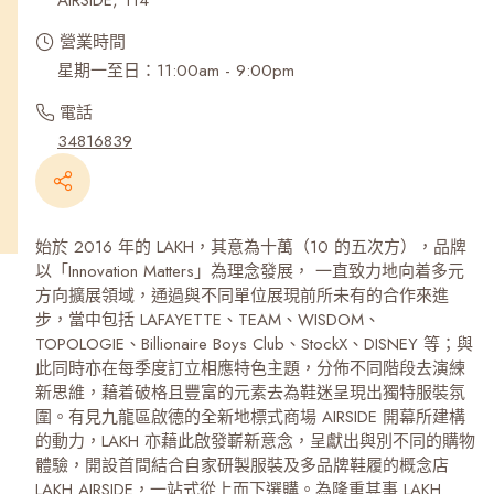
AIRSIDE, 114
營業時間
星期一至日：11:00am - 9:00pm
電話
34816839
始於 2016 年的 LAKH，其意為十萬（10 的五次方），品牌
以「Innovation Matters」為理念發展， 一直致力地向着多元
方向擴展領域，通過與不同單位展現前所未有的合作來進
步，當中包括 LAFAYETTE、TEAM、WISDOM、
TOPOLOGIE、Billionaire Boys Club、StockX、DISNEY 等；與
此同時亦在每季度訂立相應特色主題，分佈不同階段去演練
新思維，藉着破格且豐富的元素去為鞋迷呈現出獨特服裝氛
圍。有見九龍區啟德的全新地標式商場 AIRSIDE 開幕所建構
的動力，LAKH 亦藉此啟發嶄新意念，呈獻出與別不同的購物
體驗，開設首間結合自家研製服裝及多品牌鞋履的概念店
LAKH AIRSIDE，一站式從上而下選購。為隆重其事 LAKH