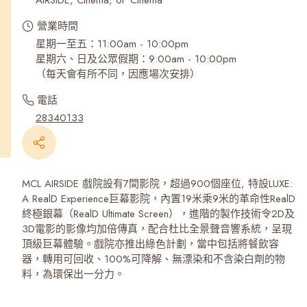
AIRSIDE, Cinema, 6F Cinema
營業時間
星期一至五：11:00am - 10:00pm
星期六、日及公眾假期：9:00am - 10:00pm
（每天會有所不同，因應場次安排）
電話
28340133
MCL AIRSIDE 戲院設有7間影院，超過900個座位, 特設LUXE:
A RealD Experience巨幕影院，內置19米乘9米的革命性RealD
終極銀幕（RealD Ultimate Screen），進階的製作技術令2D及
3D電影的影像均加倍傳真，配合杜比全景聲音響系統，呈現
頂級巨幕體驗。戲院亦推出綠色計劃，當中包括將餐飲容
器，轉用可回收、100%可降解、無漂染和不含染白劑的物
料，為環保出一分力。