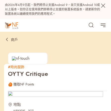
由2026年4月9日起，我們將停止支援Android 9，並只支援Android 10或
以上版本。如你正在使用我們即將停止支援的裝置系統版本，請更新你的
裝置系統以繼續使用我們的應用程式。
商戶
#時尚服飾
OYTY Critique
熱門
賺取NF Points
NF 種籽
NF Points
AIRSIDE
獎賞
地點
最近搜尋紀錄