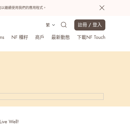
置系統以繼續使用我們的應用程式。
註冊 / 登入
繁
ns
NF 種籽
商戶
最新動態
下載NF Touch
搜尋
Live Well!