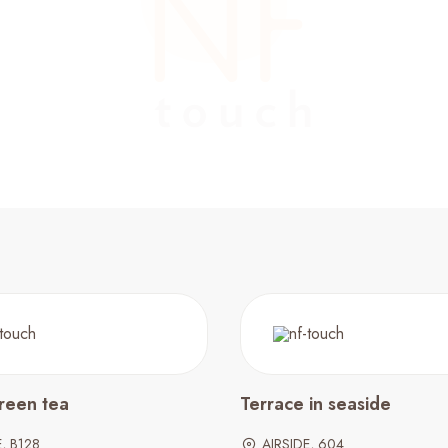
green tea
Terrace in seaside
E, B128
AIRSIDE, 604