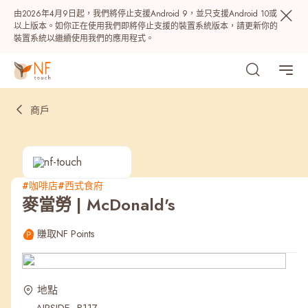
由2026年4月9日起，我們將停止支援Android 9，並只支援Android 10或
以上版本。如你正在使用我們即將停止支援的裝置系統版本，請更新你的
裝置系統以繼續使用我們的應用程式。
商戶
#咖啡店
#西式食府
麥當勞 | McDonald's
熱門
賺取NF Points
NF 種籽
NF Points
AIRSIDE
獎賞
地點
最近搜尋紀錄