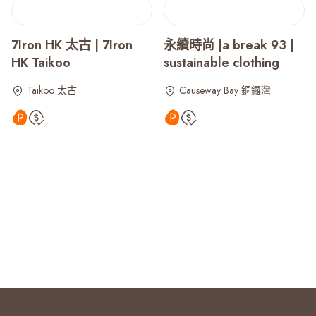
7Iron HK 太古 | 7Iron
永續時尚 |a break 93 |
HK Taikoo
sustainable clothing
Taikoo 太古
Causeway Bay 銅鑼灣