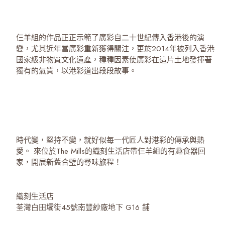
仨羊組的作品正正示範了廣彩自二十世紀傳入香港後的演
變，尤其近年當廣彩重新獲得關注，更於2014年被列入香港
國家級非物質文化遺產，種種因素使廣彩在這片土地發揮著
獨有的氣質，以港彩道出段段故事。
時代變，堅持不變，就好似每一代匠人對港彩的傳承與熱
愛。 來位於The Mills的織刻生活店帶仨羊組的有趣食器回
家，開展新舊合璧的尋味旅程！
織刻生活店
荃灣白田壩街45號南豐紗廠地下 G16 舖