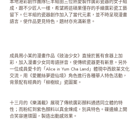
本地港彩創作團隊仨羊組由三位熱愛製作廣彩瓷器的女子組
成，跟不少匠人一樣，希望將這碩果僅存的手繪廣彩瓷工藝
留下。仨羊組的瓷器創作加入了當代元素，並不時呈現漫畫
語言，使作品更見特色，題材亦充滿新意。
成員周小某的漫畫作品《豉油少女》直接於舊有食器上加
彩，加入漫畫少女同粵語拼音，使傳統瓷器更有新意。另外
一位成員愛卡的「Alice in Yum Cha Land」體現中⻄飲茶文化
交流，用《愛麗絲夢遊仙境》角色進行各種華人特色活動，
背景配有經典的「柳樹紋」瓷圖案。
十三月的《樂滿載》展現了傳統廣彩顏料通透同立體的特
性；而粉紅到紫色顏料以真金煉成，別具特色。碟邊繪上開
合笑容連環圖，製造出動感效果。