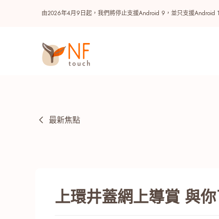
由2026年4月9日起，我們將停止支援Android 9，並只支援A
最新焦點
熱門
上環井蓋網上導賞 與
NF 種籽
NF Points
AIRSIDE
獎賞