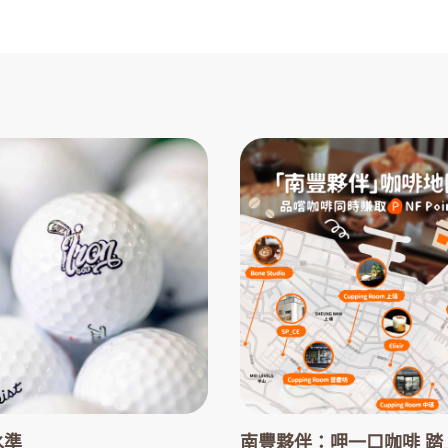
水準
南豐夥伴：呷一口咖啡 踏