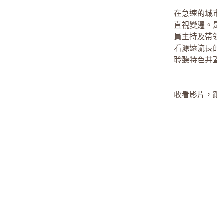
在急速的城
直視變遷。是
員主持及帶
看源遠流長
聆聽特色井
收看影片，