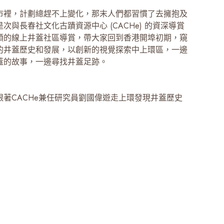
市裡，計劃總趕不上變化，那末人們都習慣了去擁抱及
次與長春社文化古蹟資源中心 (CACHe) 的資深導賞
領的線上井蓋社區導賞，帶大家回到香港開埠初期，窺
的井蓋歷史和發展，以創新的視覺探索中上環區，一邊
蓋的故事，一邊尋找井蓋足跡。
跟著CACHe兼任研究員劉國偉遊走上環發現井蓋歷史