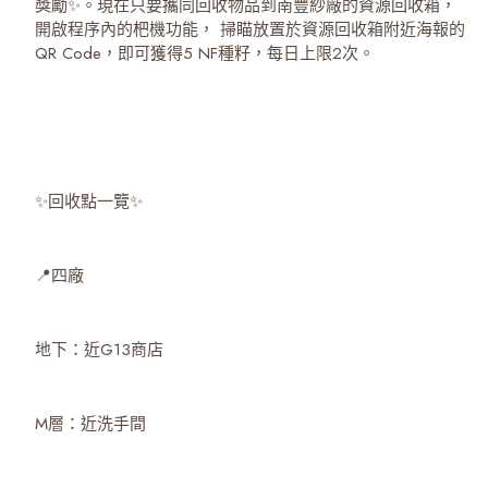
獎勵✨。現在只要攜同回收物品到南豐紗廠的資源回收箱，
開啟程序內的杷機功能， 掃瞄放置於資源回收箱附近海報的
QR Code，即可獲得5 NF種籽，每日上限2次。
✨回收點一覽✨
📍四廠
地下：近G13商店
M層：近洗手間