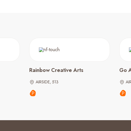
Rainbow Creative Arts
Go A
AIRSIDE, 513
AI