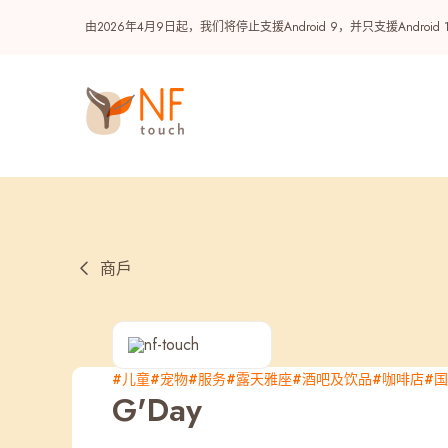
由2026年4月9日起，我们将停止支援Android 9，并只支援A
商戶
热门
#儿童
#宠物
#服务
#露天雅座
#酒吧及饮品
#咖啡店
#
G'Day
NF 种籽
NF Points
AIRSIDE
奖赏