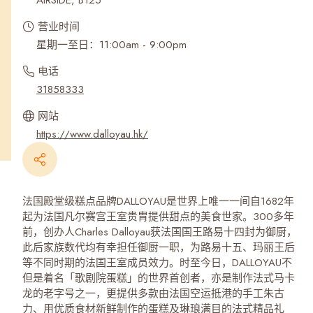
AIRSIDE, B125
营业时间
星期一至日：11:00am - 9:00pm
电话
31858333
网站
https://www.dalloyau.hk/
法国殿堂级糕点品牌DALLOYAU是世界上唯一一间自1682年
起为法国凡尔赛宫王室贵胄提供甜点的美食世家。300多年
前，创办人Charles Dalloyau获法国国王路易十四封为御厨，
此后家族数代均有幸担任御厨一职，为路易十五、玛丽王后
等不同时期的法国王室成员效力。时至今日，DALLOYAU不
但是着名「歌剧院蛋糕」的世界首创者，亦是制作法式马卡
龙的老字号之一，更提供多款由法国空运抵港的手工朱古
力、用优质食材新鲜制作的蛋糕及琳琅满目的法式精品礼