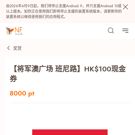
由2026年4月9日起，我们将停止支援Android 9，并只支援Android 10或
以上版本。如你正在使用我们即将停止支援的装置系统版本，请更新你的
装置系统以继续使用我们的应用程式。
奖赏
【将军澳广场 班尼路】HK$100现金
券
8000 pt
热门
NF 种籽
NF Points
AIRSIDE
奖赏
最近搜寻纪录