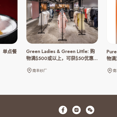
Green Ladies & Green Little: 购
味馆：单点餐
Pur
物满$500或以上，可获$50优惠券
物满
一张
南丰纱厂
南