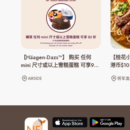
【Häagen-Dazs™】 购买 任何
【桂花小
mini 尺寸或以上雪糕蛋糕 可享92
港币$10
折优惠
AIRSIDE
将军澳