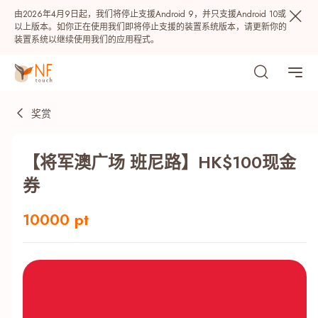
由2026年4月9日起，我们将停止支援Android 9，并只支援Android 10或
以上版本。如你正在使用我们即将停止支援的装置系统版本，请更新你的
装置系统以继续使用我们的应用程式。
奖赏
【将军澳广场 班尼路】HK$100现金
券
10000 pt
热门
NF 种籽
NF Points
AIRSIDE
奖赏
最近搜寻纪录