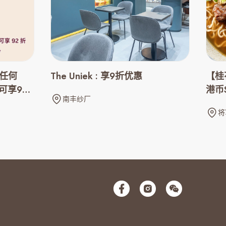
 任何
The Uniek : 享9折优惠
【桂
可享92
港币$
南丰纱厂
将