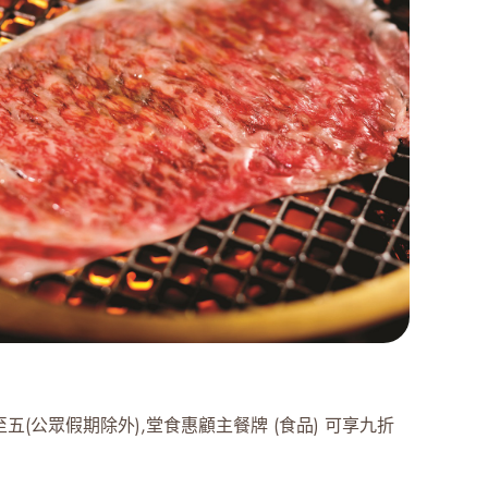
五(公眾假期除外),堂食惠顧主餐牌 (食品) 可享九折