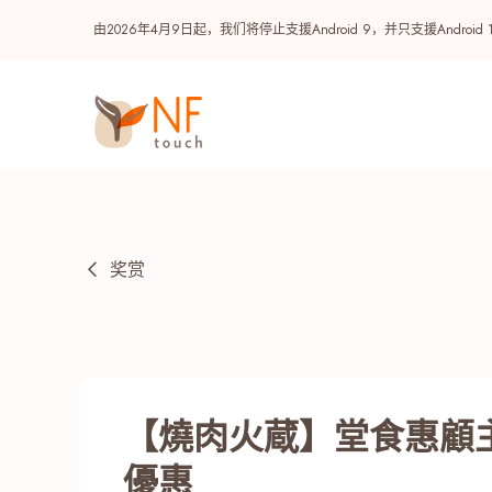
由2026年4月9日起，我们将停止支援Android 9，并只支援A
奖赏
热门
【燒肉火蔵】堂食惠顧主
NF 种籽
NF Points
AIRSIDE
奖赏
優惠