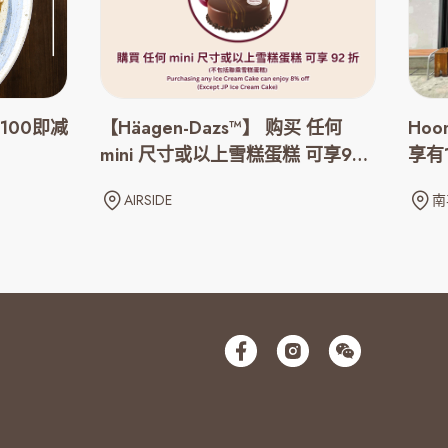
100即减
【Häagen-Dazs™】 购买 任何
Ho
mini 尺寸或以上雪糕蛋糕 可享92
享有
折优惠
AIRSIDE
南