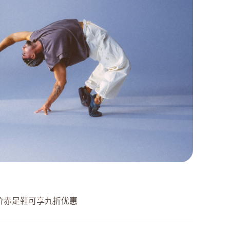
价赤足鞋可享九折优惠