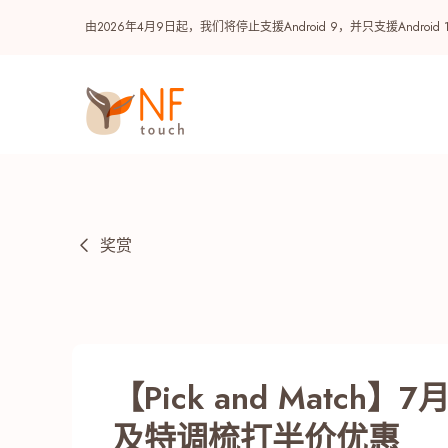
由2026年4月9日起，我们将停止支援Android 9，并只支援A
奖赏
热门
【Pick and Match
NF 种籽
NF Points
AIRSIDE
奖赏
及特调梳打半价优惠