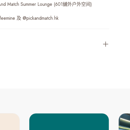
nd Match Summer Lounge (601舖外户外空间)
emine 及 @pickandmatch.hk