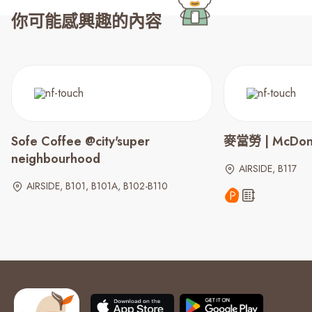
你可能感興趣的內容
Sofe Coffee @city'super
麥當勞 | McDona
neighbourhood
AIRSIDE, B117
AIRSIDE, B101, B101A, B102-B110