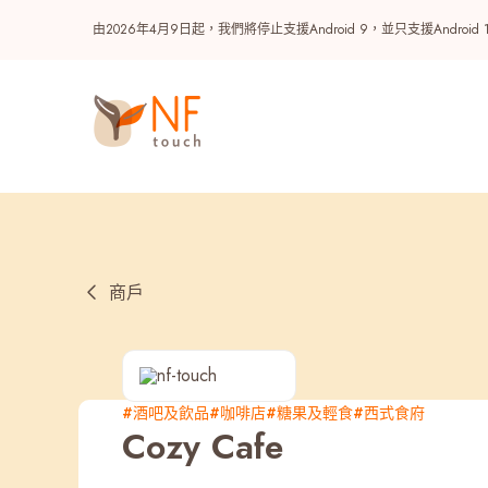
由2026年4月9日起，我們將停止支援Android 9，並只支援A
商戶
熱門
#酒吧及飲品
#咖啡店
#糖果及輕食
#西式食府
Cozy Cafe
NF 種籽
NF Points
AIRSIDE
獎賞