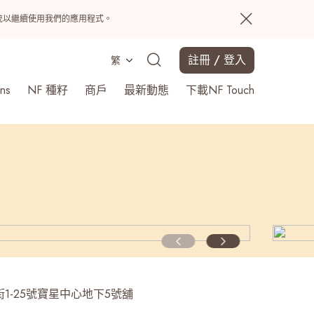
置系統以繼續使用我們的應用程式。
註冊 / 登入
繁
ns
NF 種籽
商戶
最新動態
下載NF Touch
搜尋
1-25號寶星中心地下5號舖