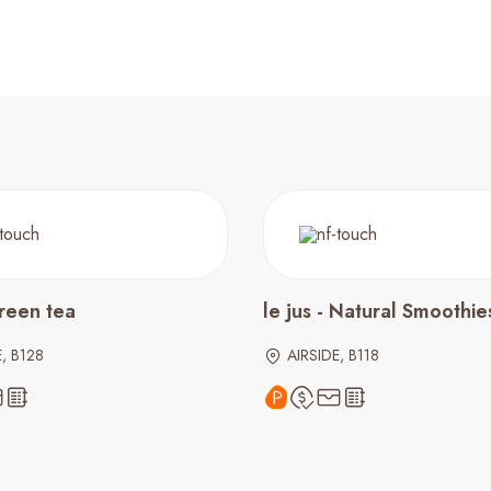
green tea
le jus - Natural Smoothie
E, B128
AIRSIDE, B118