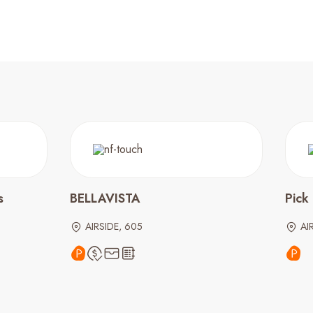
s
BELLAVISTA
Pick
AIRSIDE, 605
AI