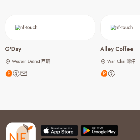
G'Day
Alley Coffee
Western District 西環
Wan Chai 灣仔