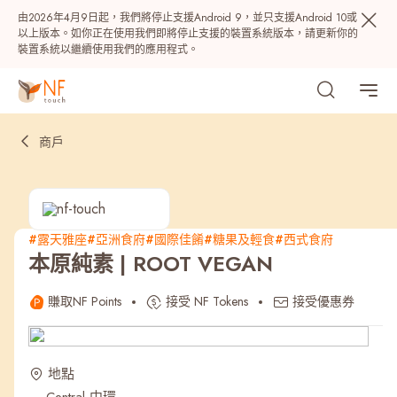
由2026年4月9日起，我們將停止支援Android 9，並只支援Android 10或
以上版本。如你正在使用我們即將停止支援的裝置系統版本，請更新你的
裝置系統以繼續使用我們的應用程式。
商戶
#露天雅座
#亞洲食府
#國際佳餚
#糖果及輕食
#西式食府
本原純素 | ROOT VEGAN
熱門
賺取NF Points
接受 NF Tokens
接受優惠券
NF 種籽
NF Points
AIRSIDE
獎賞
地點
最近搜尋紀錄