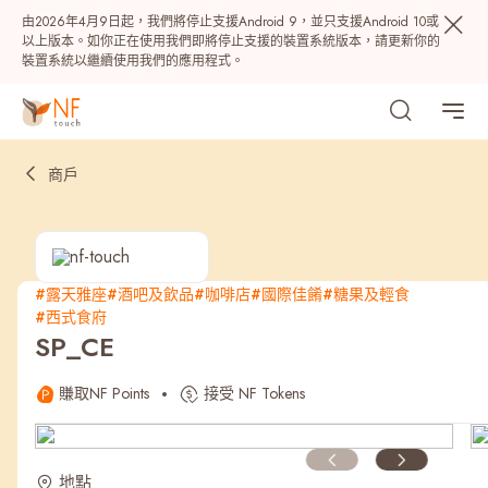
由2026年4月9日起，我們將停止支援Android 9，並只支援Android 10或
以上版本。如你正在使用我們即將停止支援的裝置系統版本，請更新你的
裝置系統以繼續使用我們的應用程式。
商戶
#露天雅座
#酒吧及飲品
#咖啡店
#國際佳餚
#糖果及輕食
#西式食府
熱門
SP_CE
NF 種籽
NF Points
AIRSIDE
獎賞
賺取NF Points
接受 NF Tokens
最近搜尋紀錄
地點