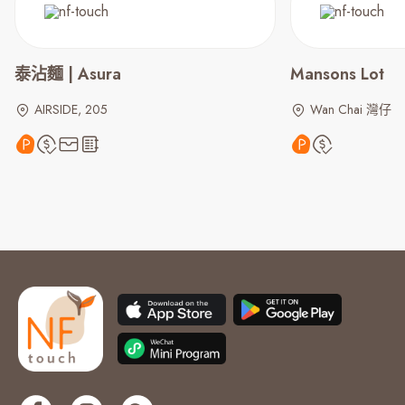
泰沾麵 | Asura
Mansons Lot
AIRSIDE, 205
Wan Chai 灣仔