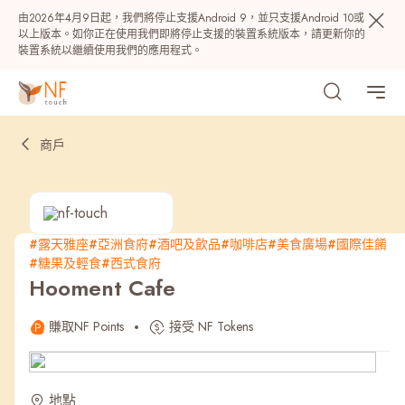
由2026年4月9日起，我們將停止支援Android 9，並只支援Android 10或
以上版本。如你正在使用我們即將停止支援的裝置系統版本，請更新你的
裝置系統以繼續使用我們的應用程式。
商戶
#露天雅座
#亞洲食府
#酒吧及飲品
#咖啡店
#美食廣場
#國際佳餚
#糖果及輕食
#西式食府
熱門
Hooment Cafe
NF 種籽
NF Points
AIRSIDE
獎賞
賺取NF Points
接受 NF Tokens
最近搜尋紀錄
地點