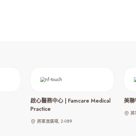
啟心醫務中心 | Famcare Medical
美聯物
Practice
將
將軍澳廣場, 2-089