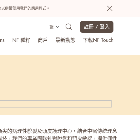
置系統以繼續使用我們的應用程式。
註冊 / 登入
繁
ns
NF 種籽
商戶
最新動態
下載NF Touch
搜尋
頂尖的病理性貌髮及頭皮護理中心，結合中醫傳統理念
科技，我們的專業團隊針對脫髮和頭皮敏感，提供個性