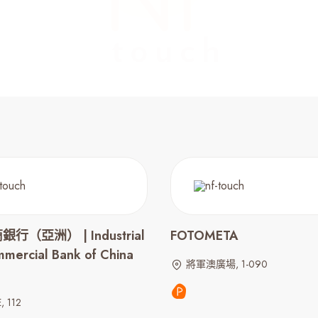
行（亞洲） | Industrial
FOTOMETA
mercial Bank of China
將軍澳廣場, 1-090
, 112