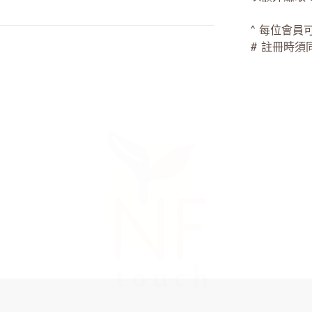
^ 每位會員
# 註冊時