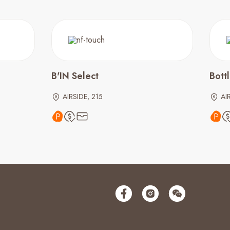
B'IN Select
Bott
AIRSIDE, 215
AI