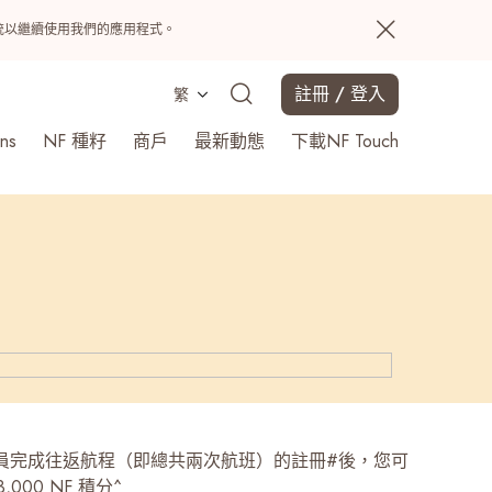
置系統以繼續使用我們的應用程式。
註冊 / 登入
繁
ns
NF 種籽
商戶
最新動態
下載NF Touch
搜尋
ch會員完成往返航程（即總共兩次航班）的註冊#後，您可
,000 NF 積分^