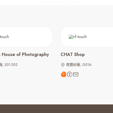
M House of Photography
CHAT Shop
 201-202
南豐紗廠, G01A