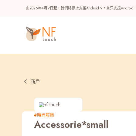
由2026年4月9日起，我們將停止支援Android 9，並只支援A
商戶
熱門
#時尚服飾
Accessorie*small
NF 種籽
NF Points
AIRSIDE
獎賞