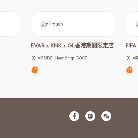
EVAR x KNK x GL香港期間限定店
FIF
AIRSIDE, Near Shop G007
AI