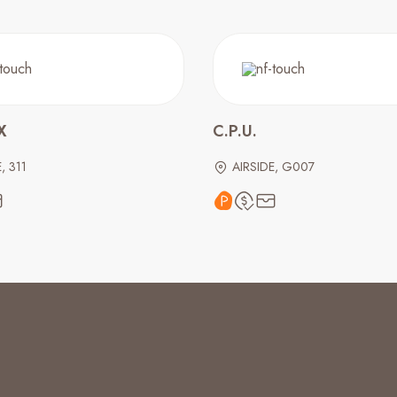
X
C.P.U.
, 311
AIRSIDE, G007