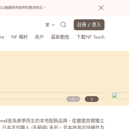
置系統以繼續使用我們的應用程式。
註冊 / 登入
繁
ns
NF 種籽
商戶
最新動態
下載NF Touch
搜尋
rie*small是為美學而生的本地配飾品牌，從嚴選首爾獨立
日本手作職人 (手藝師) 系列，至本地具可持續性及