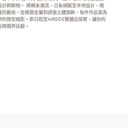
設計師飾物。 將韓系潮流、日系細膩至本地設計，熔
戴的藝術。從極簡金屬到誇張立體頭飾，每件作品皆為
的微型縮影。即日起至AIRSIDE實體店探索，讓你的
有跨國界註腳。