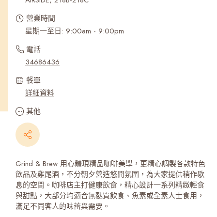
AIRSIDE, 218B-218C
營業時間
星期一至日: 9:00am - 9:00pm
電話
34686436
餐單
詳細資料
其他
Grind & Brew 用心體現精品咖啡美學，更精心調製各款特色
飲品及雞尾酒，不分朝夕營造悠閒氛圍，為大家提供稍作歇
息的空間。咖啡店主打健康飲食，精心設計一系列精緻輕食
與甜點，大部分均適合無麩質飲食、魚素或全素人士食用，
滿足不同客人的味蕾與需要。