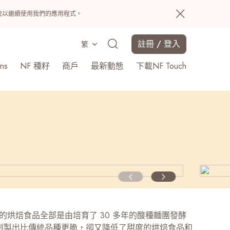
置系統以繼續使用我們的應用程式。
註冊 / 登入
繁
ns
NF 種籽
商戶
最新動態
下載NF Touch
搜尋
ugh 的烘焙食品全部是由培育了 30 多年的酸種麵團發酵
創製出比傳統品種更脆，卻又降低了甜度的烘焙食品和