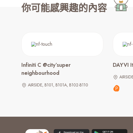
你可能感興趣的內容
Infiniti C @city’super
DAYVI I
neighbourhood
AIRSIDE
AIRSIDE, B101, B101A, B102-B110