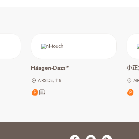
Häagen-Dazs™
小正大福
AIRSIDE, 118
AI