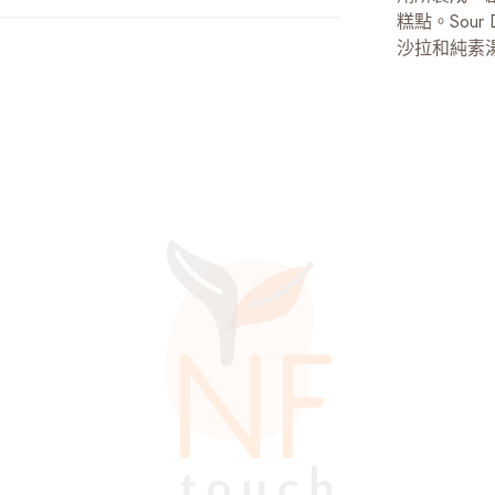
糕點。Sou
沙拉和純素