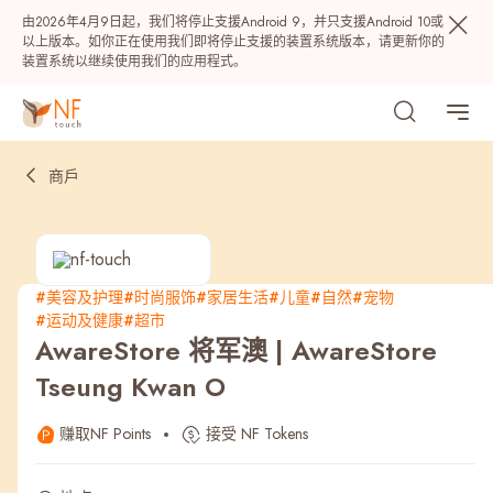
由2026年4月9日起，我们将停止支援Android 9，并只支援Android 10或
以上版本。如你正在使用我们即将停止支援的装置系统版本，请更新你的
装置系统以继续使用我们的应用程式。
商戶
#美容及护理
#时尚服饰
#家居生活
#儿童
#自然
#宠物
#运动及健康
#超市
热门
AwareStore 将军澳 | AwareStore
Tseung Kwan O
NF 种籽
NF Points
AIRSIDE
奖赏
赚取NF Points
接受 NF Tokens
最近搜寻纪录