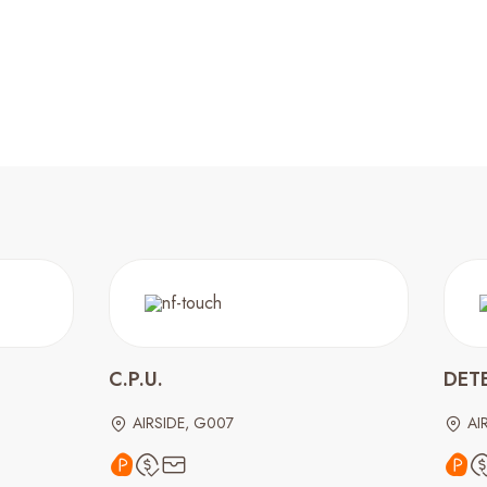
C.P.U.
DET
AIRSIDE, G007
AI