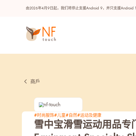
由2026年4月9日起，我们将停止支援Android 9，并只支援A
商戶
热门
#时尚服饰
#儿童
#自然
#运动及健康
雪中宝滑雪运动用品专门店 | 
NF 种籽
NF Points
AIRSIDE
奖赏