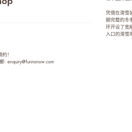
hop
凭借在滑雪
脚完整的冬
环开设了宽
入口的滑雪
預約！
 enquiry@funnsnow.com