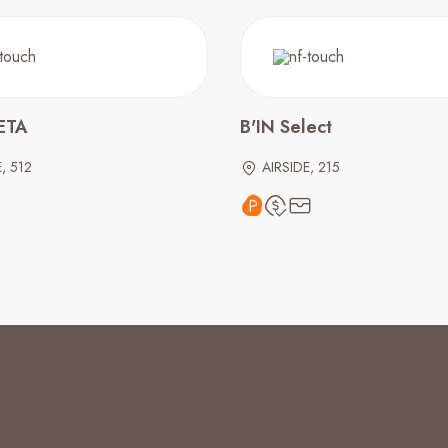
ETA
B'IN Select
, 512
AIRSIDE, 215