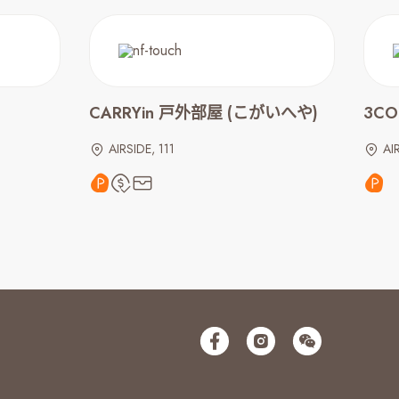
CARRYin 戸外部屋 (こがいへや)
3CO
AIRSIDE, 111
AI