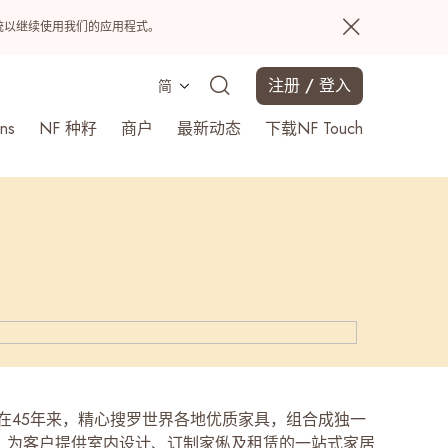
置系统以继续使用我们的应用程式。
注册 / 登入
简
ns
NF 种籽
商户
最新动态
下载NF Touch
搜寻
Living在45年来，精心搜罗世界各地优质家具，组合成独一
，为客户提供室内设计、订制家俬及租赁的一站式家居