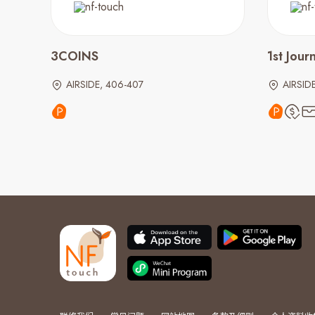
3COINS
1st Jour
AIRSIDE, 406-407
AIRSID