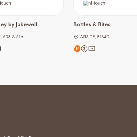
ney by Jakewell
Bottles & Bites
E, 503 & 516
AIRSIDE, B134D