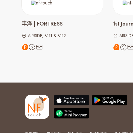
丰泽 | FORTRESS
1st Jour
AIRSIDE, B111 & B112
AIRSID