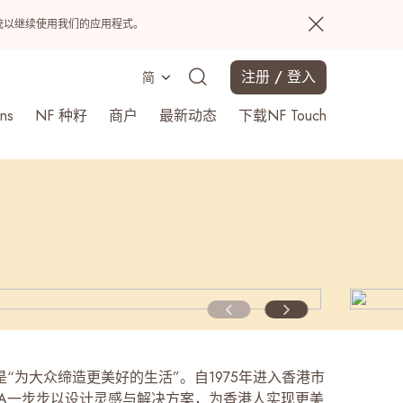
置系统以继续使用我们的应用程式。
注册 / 登入
简
ns
NF 种籽
商户
最新动态
下载NF Touch
搜寻
景是“为大众缔造更美好的生活”。自1975年进入香港市
KEA一步步以设计灵感与解决方案，为香港人实现更美