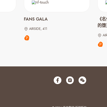
FANS GALA
《名
的堕
AIRSIDE, 411
AI