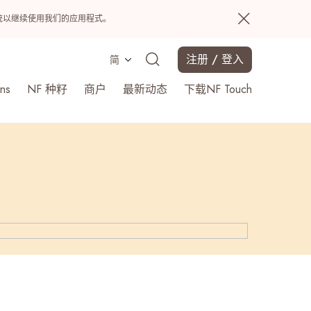
置系统以继续使用我们的应用程式。
注册 / 登入
简
ns
NF 种籽
商户
最新动态
下载NF Touch
搜寻