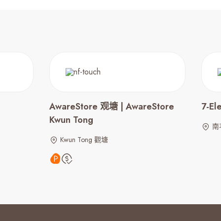
AwareStore 观塘 | AwareStore
7-El
Kwun Tong
南
Kwun Tong 觀塘