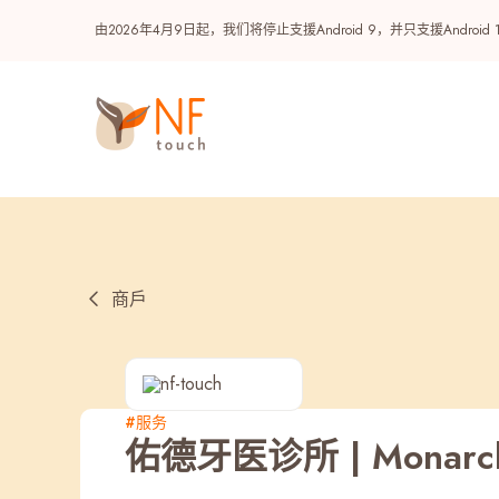
由2026年4月9日起，我们将停止支援Android 9，并只支援A
商戶
热门
#服务
佑德牙医诊所 | Monarch D
NF 种籽
NF Points
AIRSIDE
奖赏