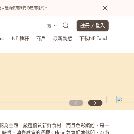
置系統以繼續使用我們的應用程式。
註冊 / 登入
繁
ns
NF 種籽
商戶
最新動態
下載NF Touch
搜尋
以食用花為主題，嚴選優質新鮮食材，而且色彩繽紛，是一
味覺、嗅覺感官的餐廳。Fleur 氣氛舒適休閒，為南