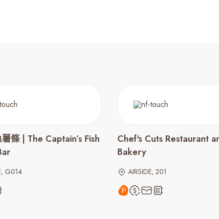
 | The Captain’s Fish
Chef's Cuts Restaurant a
Bar
Bakery
E, G014
AIRSIDE, 201