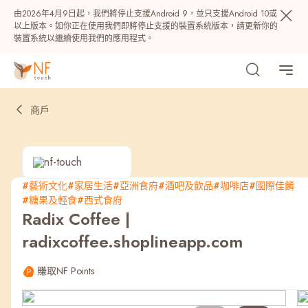
由2026年4月9日起，我們將停止支援Android 9，並只支援Android 10或
以上版本。如你正在使用我們即將停止支援的裝置系統版本，請更新你的
裝置系統以繼續使用我們的應用程式。
商戶
#藝術文化
#家居生活
#亞洲食府
#酒吧及飲品
#咖啡店
#國際佳餚
#糖果及輕食
#西式食府
熱門
Radix Coffee |
radixcoffee.shoplineapp.com
NF 種籽
NF Points
AIRSIDE
獎賞
賺取NF Points
最近搜尋紀錄