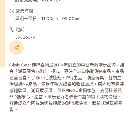
將軍澳廣場, 1-028-029
營業時間
星期一至日：11:00am - 09:00pm
電話
59826679
P-kaki Catch柿柿喜物是2014年創立的中國新興潮玩品牌，結
合「潮玩零售+抓娃」模式，專注全球知名動漫IP產品。產品
涵蓋盲盒、手辦、毛絨娃娃、IP衍生品、潮流玩具、各類生
活周邊N+產品，滿足年輕人娛樂和收藏需求。店內設有娃娃
機體驗區，潮玩展示區，並以PINGU企鵝家族、史努比等熱
門IP為核心，給當下潮玩愛好者們最有趣的線下購物體驗，
打造成為全國最治癒最解壓的潮流聚集地，體驗式潮玩新零
售。